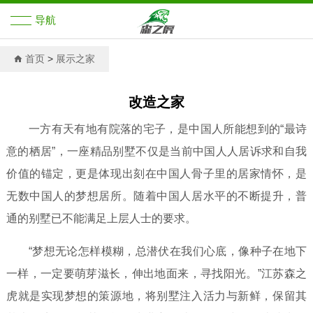
导航
首页
首页
>
展示之家
展示之家
改造之家
木屋解决方案
一方有天有地有院落的宅子，是中国人所能想到的
“
最诗
意的栖居
”
，一座精品别墅
不仅是当前中国人人居诉求和自我
木屋案例
价值的锚定，更是体现出刻在中国人骨子里的居家情怀，是
新闻中心
无数中国人的梦想居所。随着中国人居水平的不断提升，
普
通的
别墅
已不能满足上层人士的要求。
关于森之虎
“
梦想无论怎样模糊，总潜伏在我们心底，像种子在地下
木屋知识培训
一样，一定要萌芽滋长，伸出地面来，寻找阳光。
”江苏森之
虎就是实现梦想的策源地，
将
别墅
注入活力与新鲜
，保留其
木屋资料