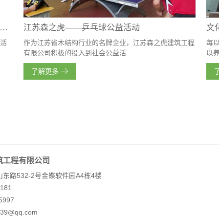
心协力，筑森虎之魂——2019紫金山探险公园团建活动
江苏森之虎——乒乓球公益活动
文
建活
作为江苏省木结构行业的名牌企业，江苏森之虎建筑工程
每
有限公司积极的投入到社会公益活...
以养
了解更多
筑工程有限公司
东路532-2号金蝶软件园A4栋4楼
181
95997
39@qq.com