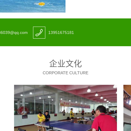
36039@qq.com
13951675181
企业文化
CORPORATE CULTURE