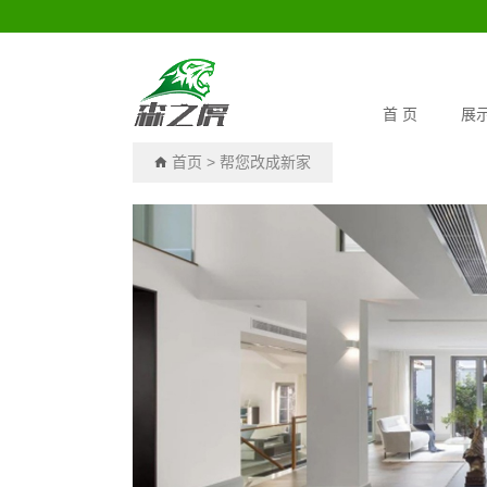
首 页
展
首页
>
帮您改成新家